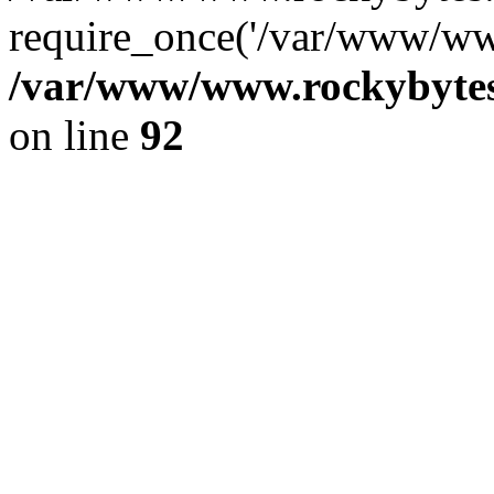
require_once('/var/www/www
/var/www/www.rockybytes.
on line
92