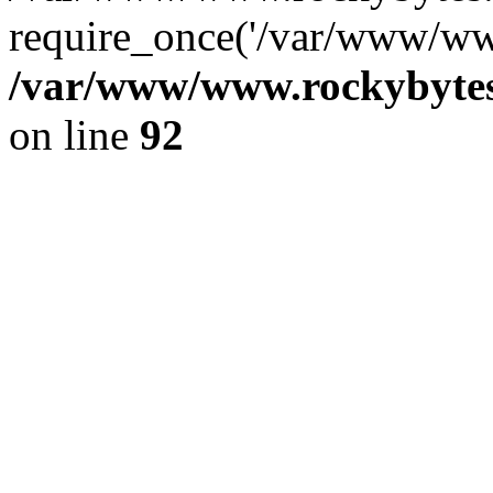
require_once('/var/www/www
/var/www/www.rockybytes.
on line
92