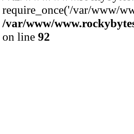
require_once('/var/www/www
/var/www/www.rockybytes.
on line
92