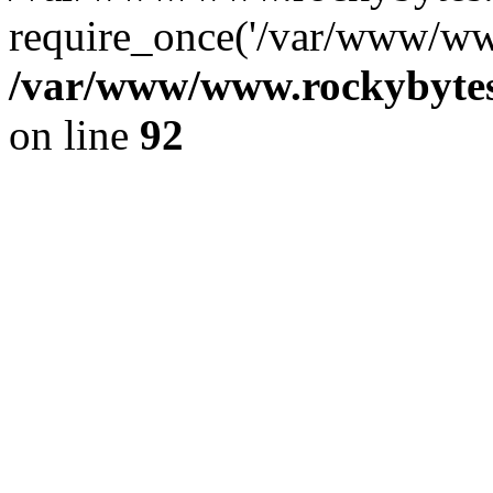
require_once('/var/www/www
/var/www/www.rockybytes.
on line
92