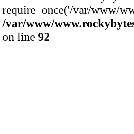
require_once('/var/www/www
/var/www/www.rockybytes.
on line
92