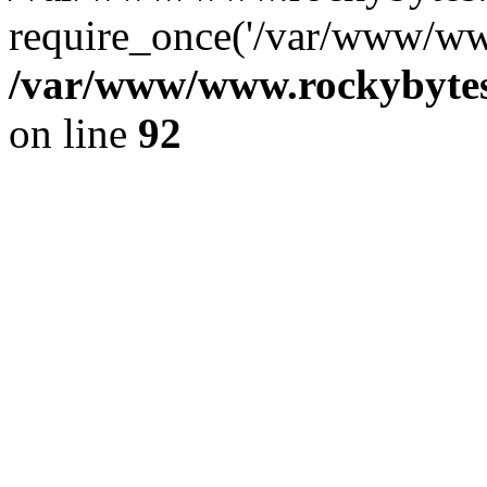
require_once('/var/www/www
/var/www/www.rockybytes.
on line
92