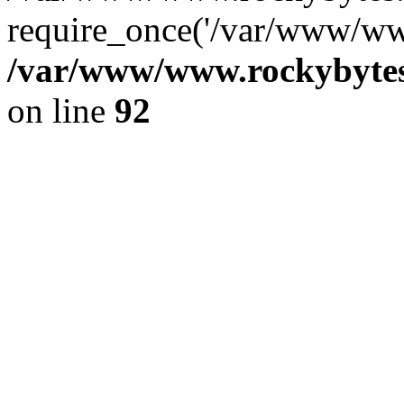
require_once('/var/www/www
/var/www/www.rockybytes.
on line
92