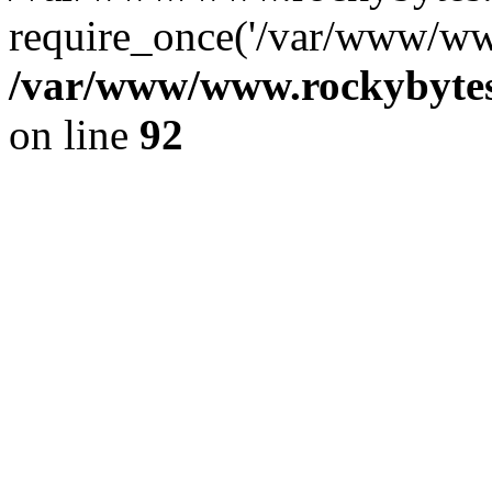
require_once('/var/www/www
/var/www/www.rockybytes.
on line
92