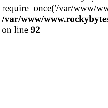
require_once('/var/www/www
/var/www/www.rockybytes.
on line
92