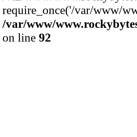
require_once('/var/www/www
/var/www/www.rockybytes.
on line
92