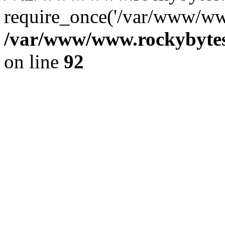
require_once('/var/www/www
/var/www/www.rockybytes.
on line
92