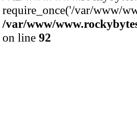
require_once('/var/www/www
/var/www/www.rockybytes.
on line
92