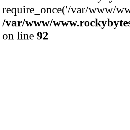
require_once('/var/www/www
/var/www/www.rockybytes.
on line
92