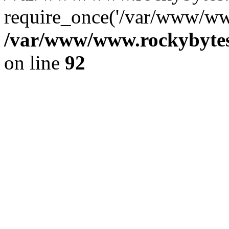
require_once('/var/www/www
/var/www/www.rockybytes.
on line
92