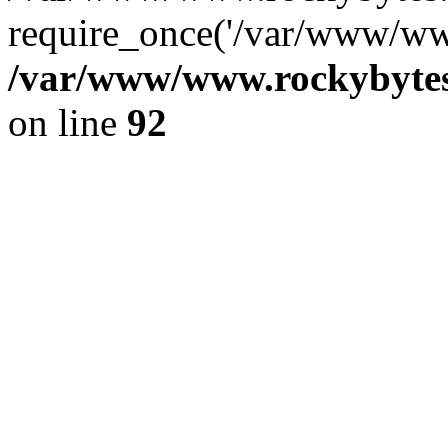
require_once('/var/www/www
/var/www/www.rockybytes.
on line
92